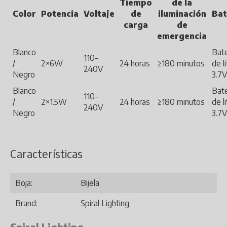
Tiempo
de la
Color
Potencia
Voltaje
de
iluminación
Bat
carga
de
emergencia
Blanco
Bate
110–
/
2×6W
24 horas
≥180 minutos
de li
240V
Negro
3.7
Blanco
Bate
110–
/
2×1.5W
24 horas
≥180 minutos
de li
240V
Negro
3.7
Características
Boja:
Bijela
Brand:
Spiral Lighting