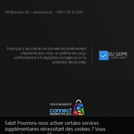
Tél (Bureau UE – assistance) : +385 1 35 35 200
Parce que la sécurité de vos données est extrêmement
importante pour nous, ce système est conçu
conformément à la législation européenne sur la
protection des données
Un réseau mondial de fabricants et de distributeurs soutenu par un puissant
Salut! Pourrions-nous activer certains services
e-commerce
supplémentaires nécessitant des cookies ? Vous