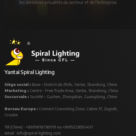
les dernières actualités du secteur et de l’entreprise
Yantai Spiral Lighting
Siège social :
Base – District de Zhifu, Yantai, Shandong, Chine
Marketing :
Centre – Free Trade Area, Yantai, Shandong, China
Succursale :
Société – Guzhen, Zhongshan, Guangdong, Chine
Bureau Europe :
Connect Coworking Zone, Cebini 37, Zagreb,
Croatie
Tél (Chine) : +8619818738919 ou +8615223650407
email :
info@spiral-lighting.com