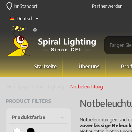
Ihr Standort
Partner werden
Deutsch
Startseite
Über uns
Prod
Homepage
/
Spiral Lighting
/
Notbeleuchtung
Notbeleucht
PRODUCT FILTERS
Produktfarbe
Notbeleuchtungen sind ei
zuverlässige Beleuch
Notleuchten bieten Energ