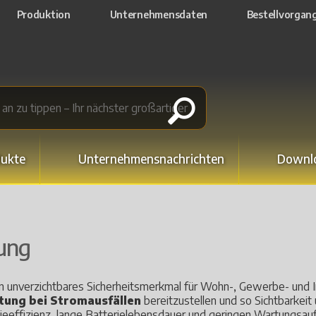
Produktion
Unternehmensdaten
Bestellvorgan
ukte
Unternehmensnachrichten
Downl
ung
n unverzichtbares Sicherheitsmerkmal für Wohn-, Gewerbe- und I
tung bei Stromausfällen
bereitzustellen und so Sichtbarkeit 
ieeffizienz, lange Batterielebensdauer und geringen Wartungsauf