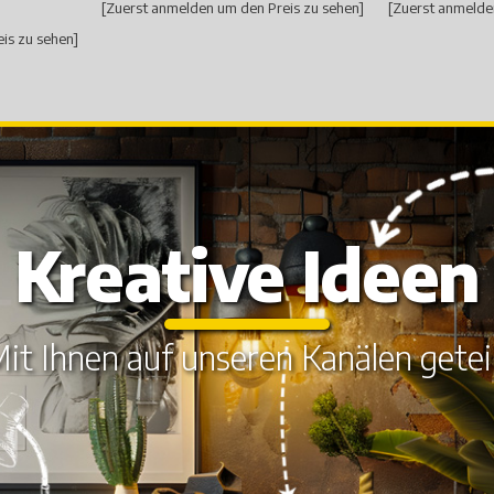
[Zuerst anmelden um den Preis zu sehen]
[Zuerst anmelde
is zu sehen]
Kreative Ideen
it Ihnen auf unseren Kanälen getei