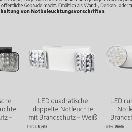
d öffentliche Gebäude macht. Erhältlich als Wand-, Decken- oder 
inhaltung von Notbeleuchtungsvorschriften
.
sche
LED quadratische
LED ru
euchte
doppelte Notleuchte
Notl
utz –
mit Brandschutz – Weiß
Brands
Farbe
Bijela
Farbe
Bijela