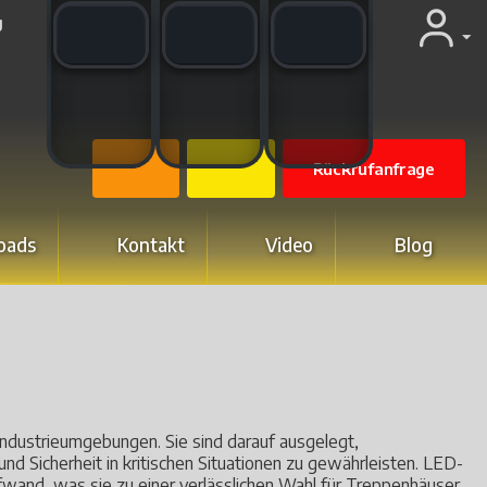
WhatsApp switch
WeChat switch
Email switch
g
Rückrufanfrage
oads
Kontakt
Video
Blog
ndustrieumgebungen. Sie sind darauf ausgelegt,
und Sicherheit in kritischen Situationen zu gewährleisten. LED-
wand, was sie zu einer verlässlichen Wahl für Treppenhäuser,