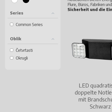
Flure, Büros, Fabriken un
Sicherheit und die E
Series
Common Series
Oblik
Četvrtasti
Okrugli
LED quadrati
doppelte Notl
mit Brandsch
Schwarz