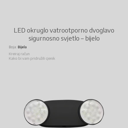
LED okruglo vatrootporno dvoglavo
sigurnosno svjetlo – bijelo
Boja
Bijela
Kreiraj račun
Kako bi vam pridružili cjenik