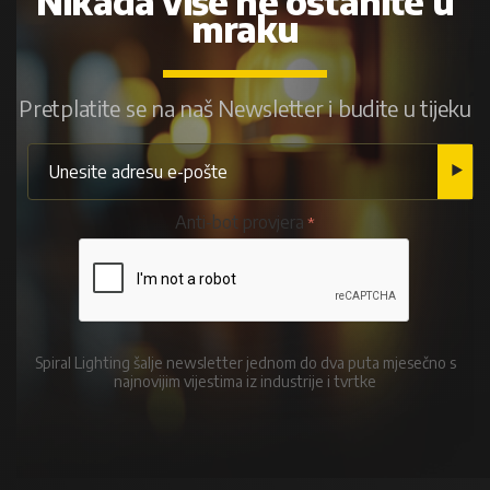
Nikada više ne ostanite u
mraku
Pretplatite se na naš Newsletter i budite u tijeku
Anti-bot provjera
Spiral Lighting šalje newsletter jednom do dva puta mjesečno s
najnovijim vijestima iz industrije i tvrtke