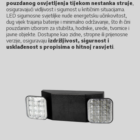
pouzdanog osvjetljenja tijekom nestanka struje
,
osiguravajući vidljivost i sigurnost u kritičnim situacijama.
LED sigurnosne svjetiljke nude energetsku učinkovitost,
dug vijek trajanja baterije i minimalno održavanje, što ih čini
pouzdanim izborom za stubišta, hodnike, urede, tvornice i
javne objekte. Dostupne kao zidne, stropne ili prijenosne
verzije, osiguravaju
izdržljivost, sigurnost i
usklađenost s propisima o hitnoj rasvjeti
.