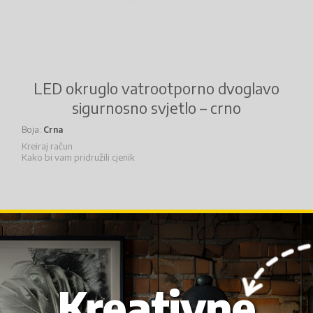
LED okruglo vatrootporno dvoglavo
sigurnosno svjetlo – crno
Boja
Crna
Kreiraj račun
Kako bi vam pridružili cjenik
Kreativne