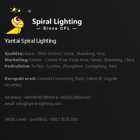
Yantai Spiral Lighting
Sjedište:
Baza – Zhifu District, Yantai, Shandong, Kina
Marketing:
Centar – Center-Free Trade Area, Yantai, Shandong, China
Podružnica:
Tvrtka – Guzhen, Zhongshan, Guangdong, Kina
Europski ured:
Connect Coworking Zone, Cebini 37, Zagreb,
Hrvatska
Tel (Kina): +8619818738919 ili +8615223650407
email:
info@spiral-lighting.com
Tel (EU ured – podrška): +385 1 35 35 200